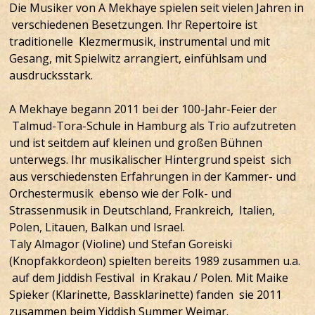
Die Musiker von A Mekhaye spielen seit vielen Jahren in
verschiedenen Besetzungen. Ihr Repertoire ist
traditionelle Klezmermusik, instrumental und mit
Gesang, mit Spielwitz arrangiert, einfühlsam und
ausdrucksstark.
A Mekhaye begann 2011 bei der 100-Jahr-Feier der
Talmud-Tora-Schule in Hamburg als Trio aufzutreten
und ist seitdem auf kleinen und großen Bühnen
unterwegs. Ihr musikalischer Hintergrund speist sich
aus verschiedensten Erfahrungen in der Kammer- und
Orchestermusik ebenso wie der Folk- und
Strassenmusik in Deutschland, Frankreich, Italien,
Polen, Litauen, Balkan und Israel.
Taly Almagor (Violine) und Stefan Goreiski
(Knopfakkordeon) spielten bereits 1989 zusammen u.a.
auf dem Jiddish Festival in Krakau / Polen. Mit Maike
Spieker (Klarinette, Bassklarinette) fanden sie 2011
zusammen beim Yiddish Summer Weimar.