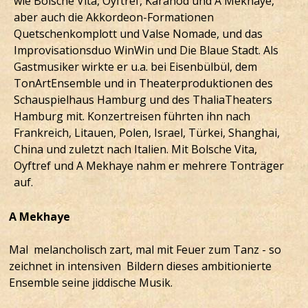
wie Bolsche Vita, Oyftref, Karahod und A Mekhaye,
aber auch die Akkordeon-Formationen
Quetschenkomplott und Valse Nomade, und das
Improvisationsduo WinWin und Die Blaue Stadt. Als
Gastmusiker wirkte er u.a. bei Eisenbülbül, dem
TonArtEnsemble und in Theaterproduktionen des
Schauspielhaus Hamburg und des ThaliaTheaters
Hamburg mit. Konzertreisen führten ihn nach
Frankreich, Litauen, Polen, Israel, Türkei, Shanghai,
China und zuletzt nach
Italien. Mit Bolsche Vita,
Oyftref und A Mekhaye nahm er mehrere Tonträger
auf.
A Mekhaye
Mal melancholisch zart, mal mit Feuer zum Tanz - so
zeichnet in intensiven Bildern dieses ambitionierte
Ensemble seine jiddische Musik.